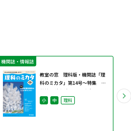
機関誌・情報誌
機
教室の窓 理科版・機関誌「理
科のミカタ」第14号～特集 小
学校理科専科のここがポイン
ト！～
小
中
理科