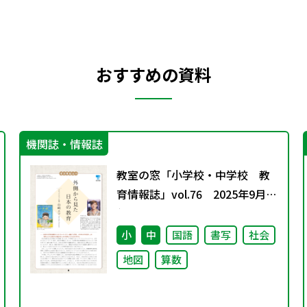
おすすめの資料
機関誌・情報誌
教室の窓「小学校・中学校 教
育情報誌」vol.76 2025年9月発
行
小
中
国語
書写
社会
地図
算数