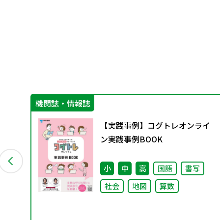
機関誌・情報誌
者
【実践事例】コグトレオンライ
ン実践事例BOOK
の突撃
小
中
高
国語
書写
社会
地図
算数