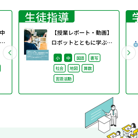
生徒指導
中
【授業レポート・動画】
係
ロボットとともに学ぶ！
通
通級指導教室での実践～
小
中
国語
書写
コミュニケーション力と
社会
地図
算数
自己肯定感を育てる～
言語活動