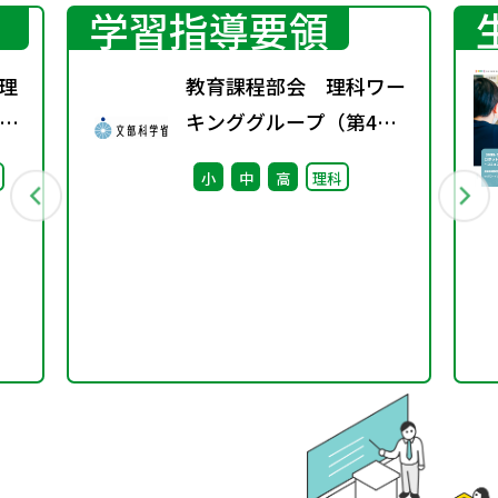
学習指導要領
理
教育課程部会 理科ワー
た
キンググループ（第4
科の
回） 配付資料
小
中
高
理科