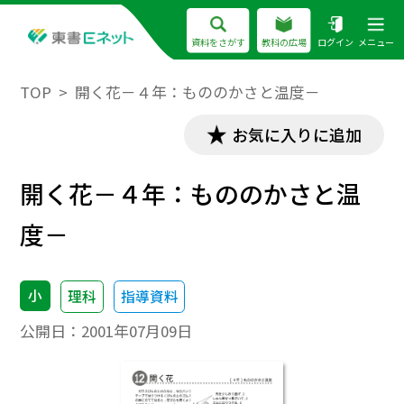
資料をさがす
教科の広場
ログイン
メニュー
TOP
開く花－４年：もののかさと温度－
お気に入りに追加
開く花－４年：もののかさと温
度－
小
理科
指導資料
公開日：
2001年07月09日