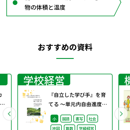
物の体積と温度
おすすめの資料
学校経営
カ
『自立した学び手』を育
ン
てる ～単元内自由進度学
～
習への挑戦 vol.2～
小
国語
書写
社会
地図
算数
学級経営