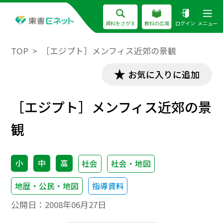
資料をさがす
教科の広場
ログイン
メニュー
TOP
［エジプト］メンフィス近郊の景観
お気に入りに追加
［エジプト］メンフィス近郊の景
観
小
中
高
社会
社会・地図
地歴・公民・地図
指導資料
公開日：
2008年06月27日