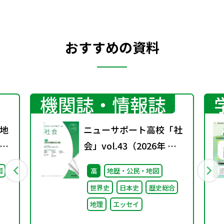
おすすめの資料
機関誌・情報誌
地
ニューサポート高校「社
グ
会」vol.43（2026年 春
号）
図
高
地歴・公民・地図
世界史
日本史
歴史総合
地理
エッセイ