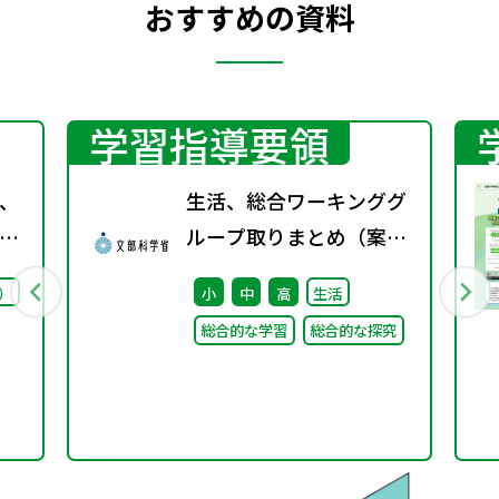
おすすめの資料
学習指導要領
、
生活、総合ワーキンググ
プ
ループ取りまとめ（案）
議
※会議後修正
）
小
中
高
生活
総合的な学習
総合的な探究