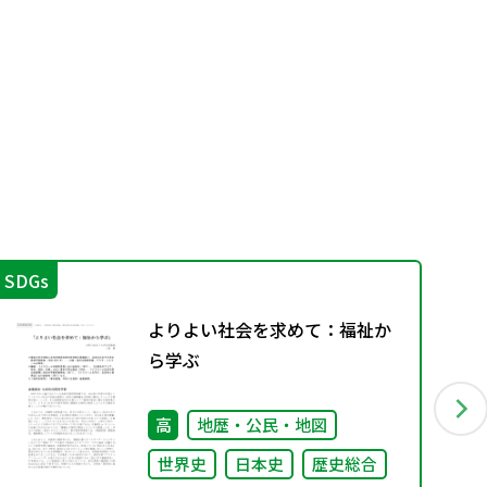
SDGs
学
よりよい社会を求めて：福祉か
ら学ぶ
高
地歴・公民・地図
世界史
日本史
歴史総合