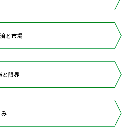
経済と市場
能と限界
くみ