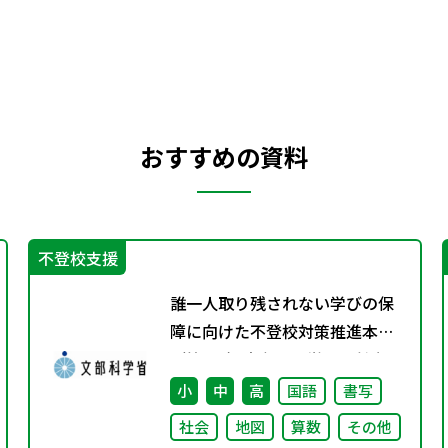
おすすめの資料
不登校支援
誰一人取り残されない学びの保
障に向けた不登校対策推進本部
（第4回）安心して学べる魅力あ
る学校づくりの推進に向けた方
小
中
高
国語
書写
向性等について議論
社会
地図
算数
その他