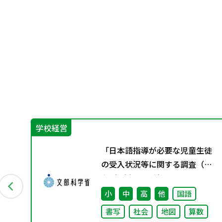
学校経営
つ
「日本語指導が必要な児童生徒
備状
の受入状況等に関する調査（令
状
和5年度）」の結果について
小
中
高
他
国語
書写
社会
地図
算数