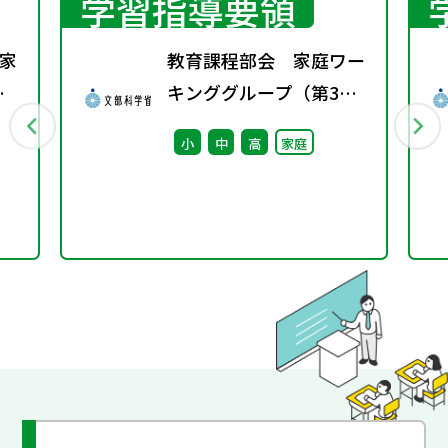
学習指導要領
家
教育課程部会 家庭ワー
春
キンググループ（第3
回） 配付資料
小
中
高
家庭