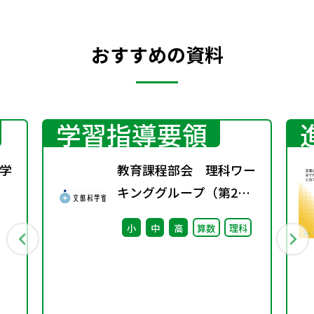
おすすめの資料
学習指導要領
学
教育課程部会 理科ワー
キンググループ（第2
行
回） 配付資料
小
中
高
算数
理科