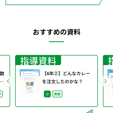
考えよう
おすすめの資料
指導資料
数
【6年②】どんなカレー
を注文したのかな？
学
小
算数