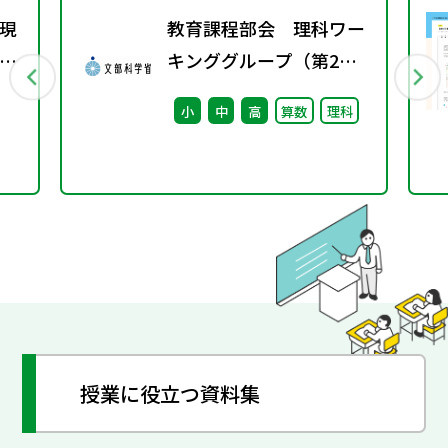
現
教育課程部会 理科ワー
づ
キンググループ（第2
らの
回） 配付資料
小
中
高
算数
理科
育
特
授業に役立つ資料集