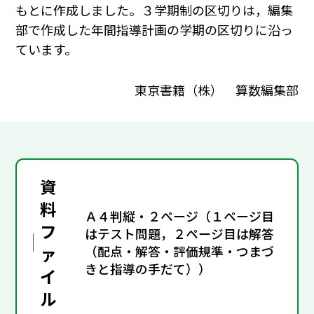
もとに作成しました。３学期制の区切りは，編集
部で作成した年間指導計画の学期の区切りに沿っ
ています。
東京書籍（株） 算数編集部
資
料
Ａ４判縦・２ページ（１ページ目
フ
はテスト問題，２ページ目は解答
ァ
（配点・解答・評価規準・つまづ
きと指導の手だて））
イ
ル