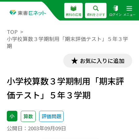
教科の広場
資料をさがす
ログイン
メニュー
TOP
小学校算数３学期制用「期末評価テスト」５年３学
期
お気に入りに追加
小学校算数３学期制用「期末評
価テスト」５年３学期
小
算数
評価問題
公開日：
2003年09月09日