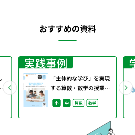
おすすめの資料
実践事例
し
「主体的な学び」を実現
げ
する算数・数学の授業づ
くり ～教材の本質からの
小
中
算数
数学
個と集団の「問い」を育
てる指導を通して～（特
別課題136）