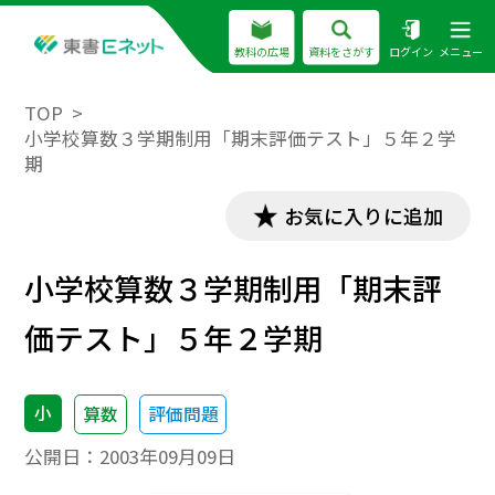
教科の広場
資料をさがす
ログイン
メニュー
TOP
小学校算数３学期制用「期末評価テスト」５年２学
期
お気に入りに追加
小学校算数３学期制用「期末評
価テスト」５年２学期
小
算数
評価問題
公開日：
2003年09月09日