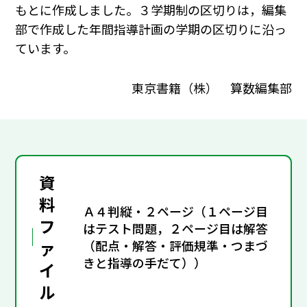
もとに作成しました。３学期制の区切りは，編集
部で作成した年間指導計画の学期の区切りに沿っ
ています。
東京書籍（株） 算数編集部
資
料
Ａ４判縦・２ページ（１ページ目
フ
はテスト問題，２ページ目は解答
ァ
（配点・解答・評価規準・つまづ
きと指導の手だて））
イ
ル