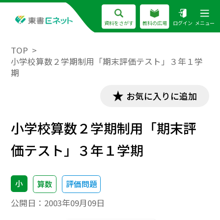
資料をさがす
教科の広場
ログイン
メニュー
TOP
小学校算数２学期制用「期末評価テスト」３年１学
期
お気に入りに追加
小学校算数２学期制用「期末評
価テスト」３年１学期
小
算数
評価問題
公開日：
2003年09月09日