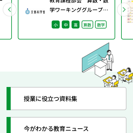
学ワーキンググループ
（第3回） 配付資料
小
中
高
算数
数学
授業に役立つ資料集
今がわかる教育ニュース