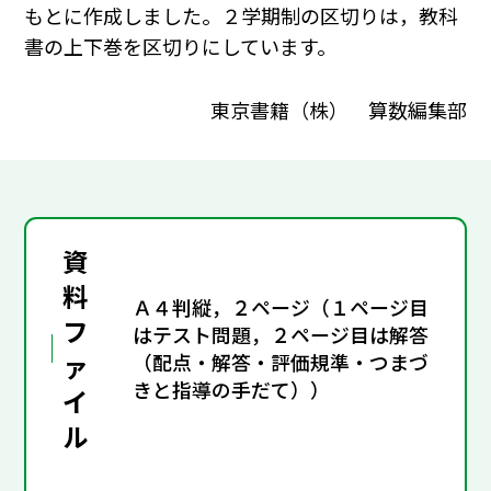
もとに作成しました。２学期制の区切りは，教科
書の上下巻を区切りにしています。
東京書籍（株） 算数編集部
資
料
Ａ４判縦，２ページ（１ページ目
フ
はテスト問題，２ページ目は解答
ァ
（配点・解答・評価規準・つまづ
きと指導の手だて））
イ
ル