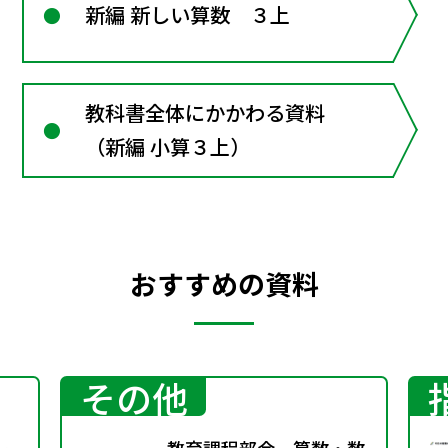
新編 新しい算数 ３上
教科書全体にかかわる資料
（新編 小算３上）
おすすめの資料
その他
ー
教育課程部会 算数・数