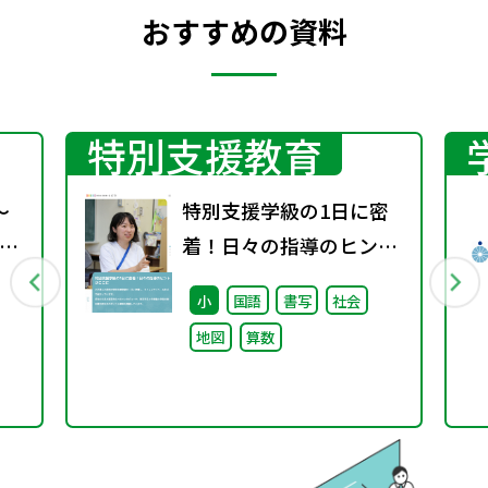
おすすめの資料
特別支援教育
～
特別支援学級の1日に密
図
着！日々の指導のヒント
がここに
小
国語
書写
社会
地図
算数