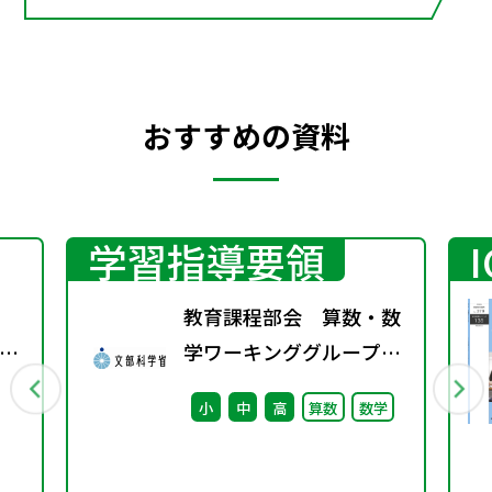
おすすめの資料
学習指導要領
」
教育課程部会 算数・数
た
学ワーキンググループ
ン
（第7回） 配付資料
小
中
高
算数
数学
※理科ワーキンググルー
プ（第6回）と合同開催