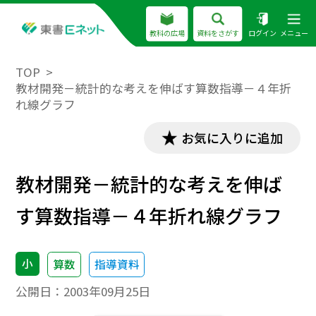
教科の広場
資料をさがす
ログイン
メニュー
TOP
教材開発－統計的な考えを伸ばす算数指導－４年折
れ線グラフ
お気に入りに追加
教材開発－統計的な考えを伸ば
す算数指導－４年折れ線グラフ
小
算数
指導資料
公開日：
2003年09月25日