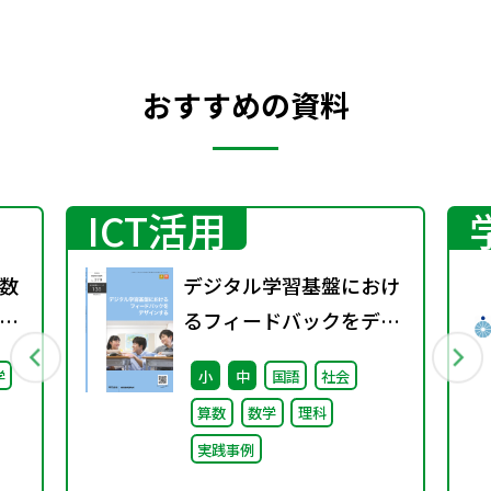
おすすめの資料
ICT活用
数
デジタル学習基盤におけ
るフィードバックをデザ
料
インする（特別課題
学
小
中
国語
社会
ー
138）
算数
数学
理科
催
実践事例