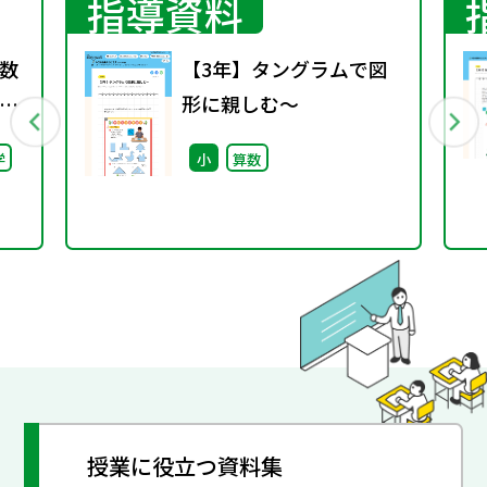
指導資料
数
【3年】タングラムで図
形に親しむ～
料
学
小
算数
ー
催
授業に役立つ資料集