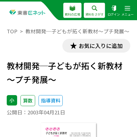
教科の広場
資料をさがす
ログイン
メニュー
TOP
教材開発─子どもが拓く新教材～プチ発展～
お気に入りに追加
教材開発─子どもが拓く新教材
～プチ発展～
小
算数
指導資料
公開日：
2003年04月21日