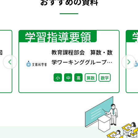
おすすめの資料
学習指導要領
図
教育課程部会 算数・数
学ワーキンググループ
（第5回） 配付資
小
中
高
算数
数学