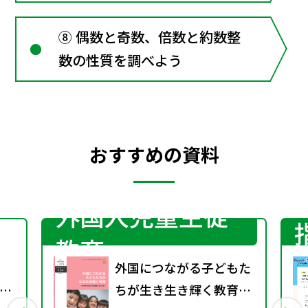
⑧ 偶数と奇数、倍数と約数整
数の性質を調べよう
おすすめの資料
外国人児童生徒
教育
外国につながる子どもた
捉
ちが生き生き輝く教育～