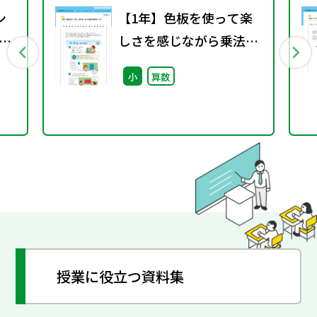
ン
【1年】色板を使って楽
を
しさを感じながら乗法の
素地づくり
小
算数
授業に役立つ資料集