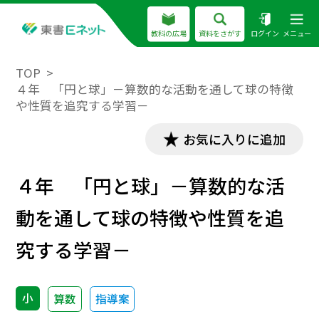
教科の広場
資料をさがす
ログイン
メニュー
TOP
４年 「円と球」－算数的な活動を通して球の特徴
や性質を追究する学習－
お気に入りに追加
４年 「円と球」－算数的な活
動を通して球の特徴や性質を追
究する学習－
小
算数
指導案