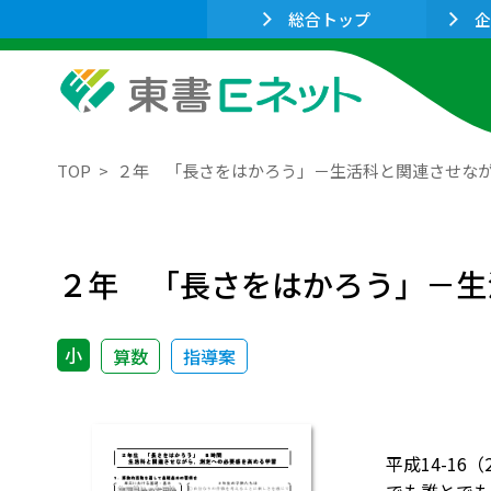
総合トップ
企
TOP
２年 「長さをはかろう」－生活科と関連させな
２年 「長さをはかろう」－生
小
算数
指導案
平成14-1