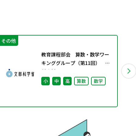
その他
IC
教育課程部会 算数・数学ワー
キンググループ（第11回） 配
付資料
小
中
高
算数
数学