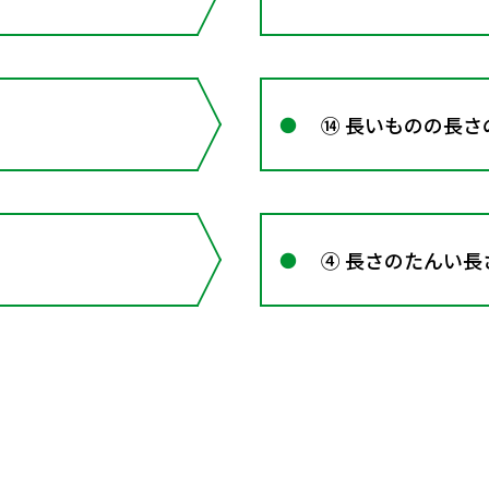
⑭ 長いものの長さ
④ 長さのたんい長