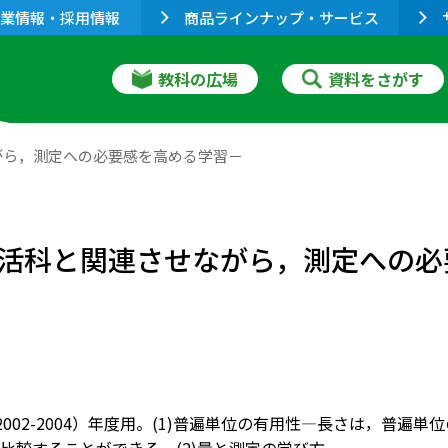
業情報・採用情報
商品ラインナップ・サービス
教科の広場
資料をさがす
がら，測定への必要感を高める学習－
活科と関連させながら，測定への必
6（2002-2004）年度用。(1)普遍単位の有用性―長さは，