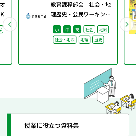
オ
教育課程部会 社会・地
K
理歴史・公民ワーキング
（第6回） 配付資料
写
小
中
高
社会
地図
社会・地図
地理
歴史
授業に役立つ資料集