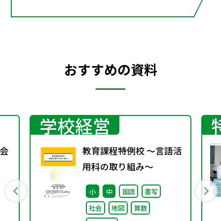
おすすめの資料
学校経営
会
教育課程特例校 ～言語活
用科の取り組み～
小
中
国語
書写
社会
地図
算数