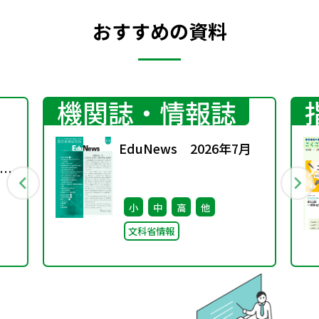
おすすめの資料
機関誌・情報誌
EduNews 2026年7月
校
小
中
高
他
文科省情報