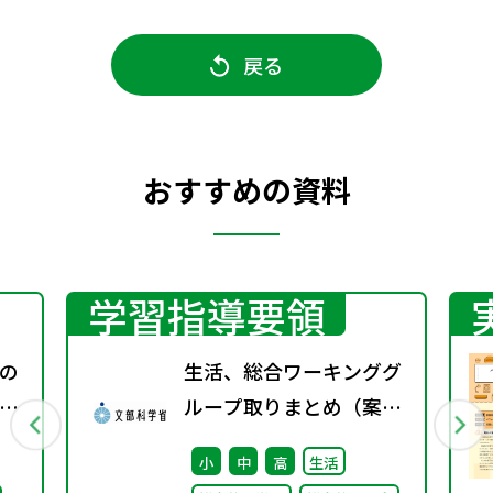
戻る
おすすめの資料
学習指導要領
の
生活、総合ワーキンググ
る
ループ取りまとめ（案）
へ
※会議後修正
小
中
高
生活