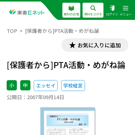
教科の広場
資料をさがす
ログイン
メニュー
TOP
[保護者から]PTA活動・めがね論
お気に入りに追加
[保護者から]PTA活動・めがね論
小
中
エッセイ
学校経営
公開日：
2007年09月14日