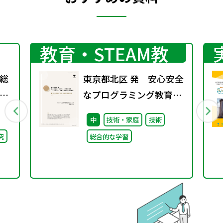
プログラミング
教育・STEAM教
育
総
東京都北区 発 安心安全
間
なプログラミング教育環
第
境「きたらっち」の取り
中
技術・家庭
技術
組みと今後の展望
究
総合的な学習
03 中学校における授業
実践事例