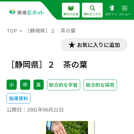
教科の広場
資料をさがす
ログイン
メニュー
TOP
［静岡県］２ 茶の葉
お気に入りに追加
［静岡県］２ 茶の葉
小
中
高
総合的な学習
総合的な探究
指導資料
公開日：
2001年06月21日