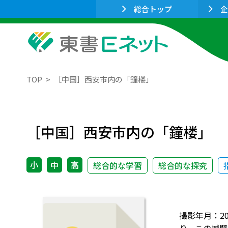
総合トップ
企
TOP
［中国］西安市内の「鐘楼」
［中国］西安市内の「鐘楼」
小
中
高
総合的な学習
総合的な探究
撮影年月：2