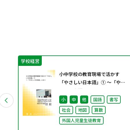
学校経営
プロ
小中学校の教育現場で活かす
っ
「やさしい日本語」① ～「やさ
しい日本語」とは～
授業
小
中
他
国語
書写
社会
地図
算数
外国人児童生徒教育