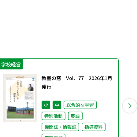
学校経営
防
教室の窓 Vol．77 2026年1月
発行
小
中
総合的な学習
特別活動
英語
機関誌・情報誌
指導資料