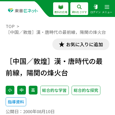
教科の広場
資料をさがす
ログイン
メニュー
TOP
［中国／敦煌］漢・唐時代の最前線，陽関の烽火台
お気に入りに追加
［中国／敦煌］漢・唐時代の最
前線，陽関の烽火台
小
中
高
総合的な学習
総合的な探究
指導資料
公開日：
2000年08月10日