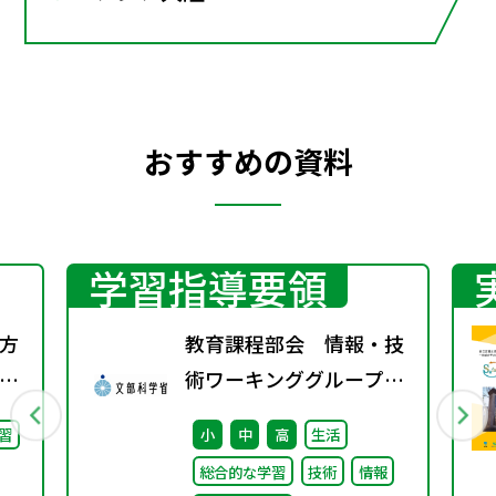
おすすめの資料
学習指導要領
方
教育課程部会 情報・技
の
術ワーキンググループ
（第3回）／生活、総合
習
小
中
高
生活
的な学習・探究の時間ワ
総合的な学習
技術
情報
ーキンググループ（第2