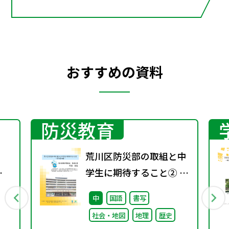
おすすめの資料
防災教育
荒川区防災部の取組と中
年
学生に期待すること② ～
賞
取り組み編～
中
国語
書写
社会・地図
地理
歴史