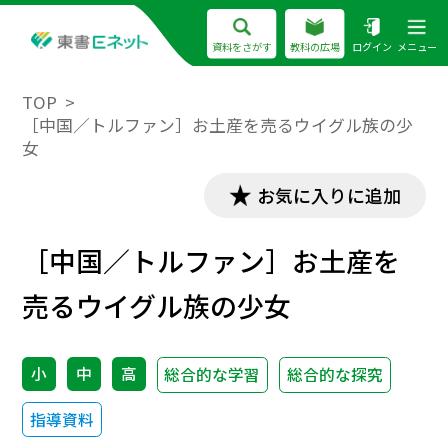
資料をさがす
教科の広場
ログイン
メニュー
TOP
［中国／トルファン］お土産を売るウイグル族の少
女
お気に入りに追加
［中国／トルファン］お土産を
売るウイグル族の少女
小
中
高
総合的な学習
総合的な探究
指導資料