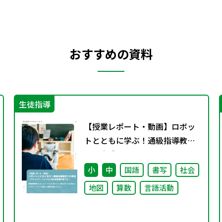
おすすめの資料
生徒指導
【授業レポート・動画】ロボッ
トとともに学ぶ！通級指導教室
での実践～コミュニケーション
力と自己肯定感を育てる～
小
中
国語
書写
社会
地図
算数
言語活動