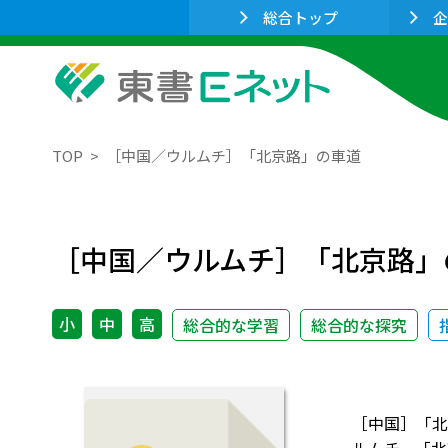
総合トップ
企
TOP
［中国／ウルムチ］「北京路」の車道
［中国／ウルムチ］「北京路」
小
中
高
総合的な学習
総合的な探究
［中国］「北