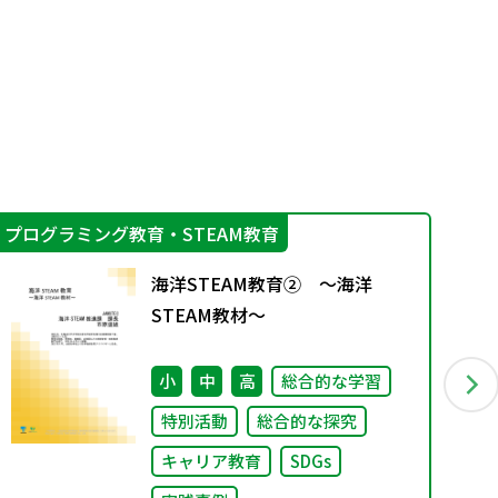
プログラミング教育・STEAM教育
そ
海洋STEAM教育② ～海洋
STEAM教材～
小
中
高
総合的な学習
特別活動
総合的な探究
キャリア教育
SDGs