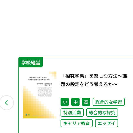
学級経営
目
「探究学習」を楽しむ方法～課
の
題の設定をどう考えるか～
～
小
中
高
総合的な学習
特別活動
総合的な探究
キャリア教育
エッセイ