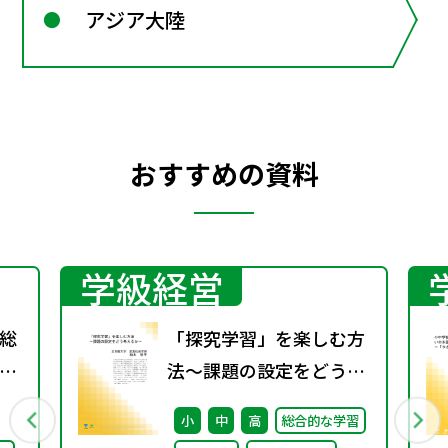
アジア大陸
おすすめの資料
学級経営
総
「探究学習」を楽しむ方
間
法～課題の設定をどう考
第
えるか～
小
中
高
総合的な学習