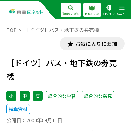
資料をさがす
教科の広場
ログイン
メニュー
TOP
［ドイツ］バス・地下鉄の券売機
お気に入りに追加
［ドイツ］バス・地下鉄の券売
機
小
中
高
総合的な学習
総合的な探究
指導資料
公開日：
2000年09月11日