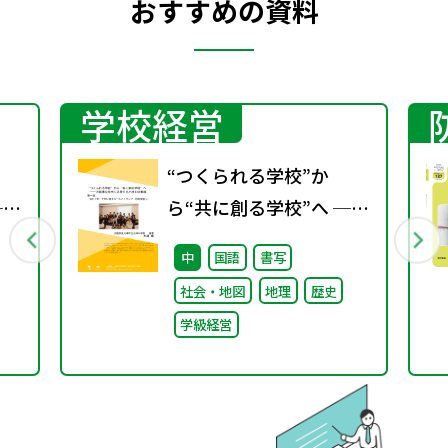
おすすめの資料
学校経営
“つくられる学校”か
──
ら“共に創る学校”へ ──
る
不確実な時代に応答する
中
国語
書写
小津中の実践 第一回 “当
社会・地図
地理
歴史
たり前”を問い直すルー
学級経営
つな
ルメイキング（校則見直
し）