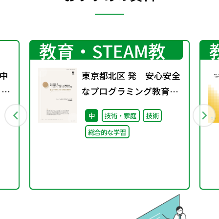
プログラミング
教育・STEAM教
育
中
東京都北区 発 安心安全
 ～
なプログラミング教育環
待
境「きたらっち」の取り
中
技術・家庭
技術
組みと今後の展望
総合的な学習
03 中学校における授業
実践事例