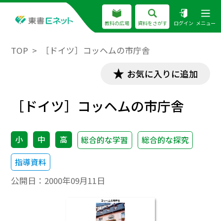
教科の広場
資料をさがす
ログイン
メニュー
TOP
［ドイツ］コッヘムの市庁舎
お気に入りに追加
［ドイツ］コッヘムの市庁舎
小
中
高
総合的な学習
総合的な探究
指導資料
公開日：
2000年09月11日