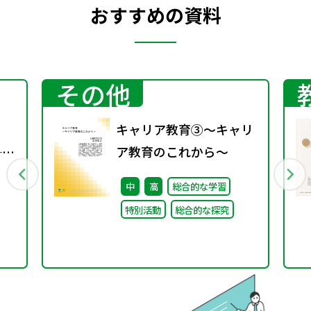
おすすめの資料
その他
キャリア教育③～キャリ
──
ア教育のこれから～
る
中
高
総合的な学習
特別活動
総合的な探究
つな