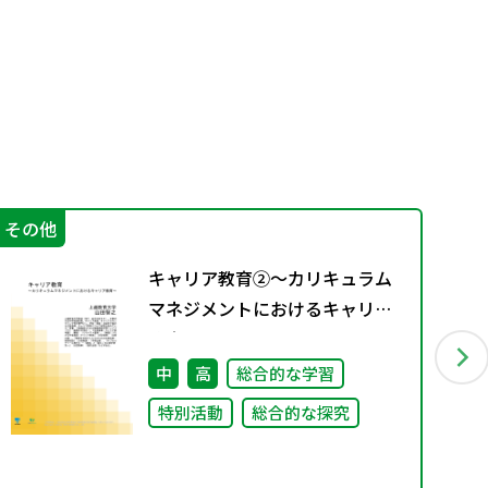
その他
学
キャリア教育②～カリキュラム
マネジメントにおけるキャリア
教育～
中
高
総合的な学習
特別活動
総合的な探究