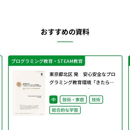
おすすめの資料
プログラミング教育・STEAM教育
東京都北区 発 安心安全なプロ
グラミング教育環境「きたらっ
ち」の取り組みと今後の展
望 03 中学校における授業
中
技術・家庭
技術
実践事例
総合的な学習