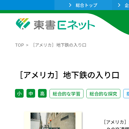
総合トップ
企
TOP
［アメリカ］地下鉄の入り口
［アメリカ］地下鉄の入り口
小
中
高
総合的な学習
総合的な探究
［アメリカ］