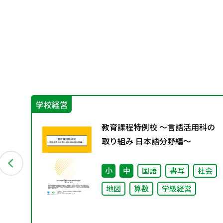
学校経営
育
教育課程特例校 ～言語活用科の
取り組み 日本語分野編～
小
中
国語
書写
社会
地図
算数
学級経営