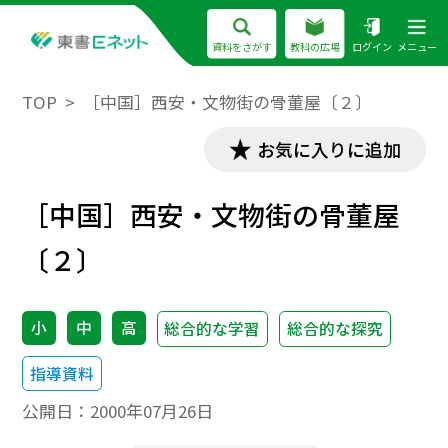
資料をさがす
教科の広場
ログイン
メニュー
TOP
［中国］西安・文物街の骨董屋〔２〕
お気に入りに追加
［中国］西安・文物街の骨董屋
〔２〕
小
中
高
総合的な学習
総合的な探究
指導資料
公開日：
2000年07月26日