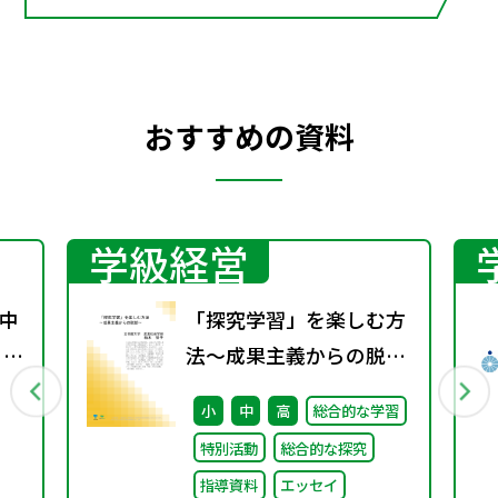
おすすめの資料
学級経営
中
「探究学習」を楽しむ方
 ～
法～成果主義からの脱却
～
小
中
高
総合的な学習
特別活動
総合的な探究
指導資料
エッセイ