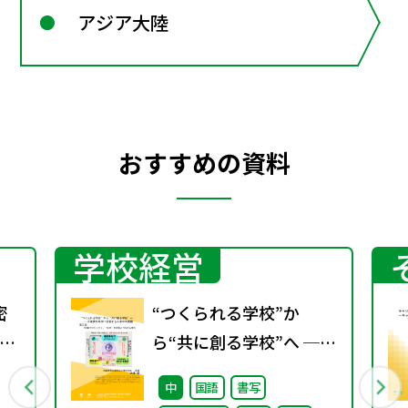
アジア大陸
おすすめの資料
学校経営
密
“つくられる学校”か
ト
ら“共に創る学校”へ ──
不確実な時代に応答する
中
国語
書写
小津中の実践 第三回