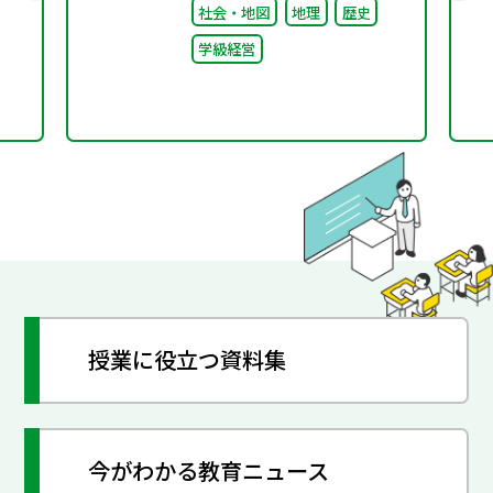
社会・地図
地理
歴史
「共創プロジェク
学級経営
ト」“好き”が社会とつな
がる学び
授業に役立つ資料集
今がわかる教育ニュース