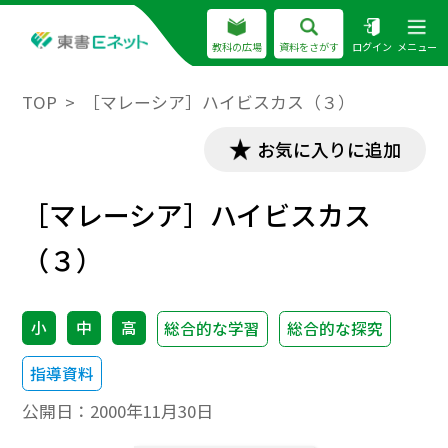
教科の広場
資料をさがす
ログイン
メニュー
TOP
［マレーシア］ハイビスカス（３）
お気に入りに追加
［マレーシア］ハイビスカス
（３）
小
中
高
総合的な学習
総合的な探究
指導資料
公開日：
2000年11月30日