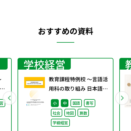
おすすめの資料
学校経営
～
教育課程特例校 ～言語活
事
用科の取り組み 日本語分
野編～
習
小
中
国語
書写
社会
地図
算数
学級経営