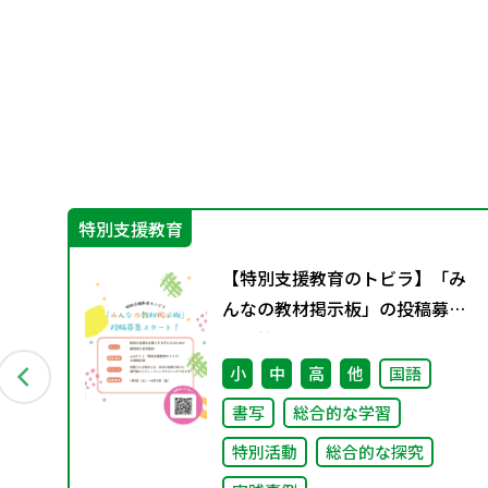
特別支援教育
の活
【特別支援教育のトビラ】「み
んなの教材掲示板」の投稿募集
を開始しました！
小
中
高
他
国語
書写
総合的な学習
特別活動
総合的な探究