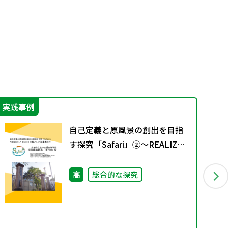
実践事例
特
自己定義と原風景の創出を目指
す探究「Safari」②～REALIZE
とREFLECTを軸とした授業実践
～
高
総合的な探究