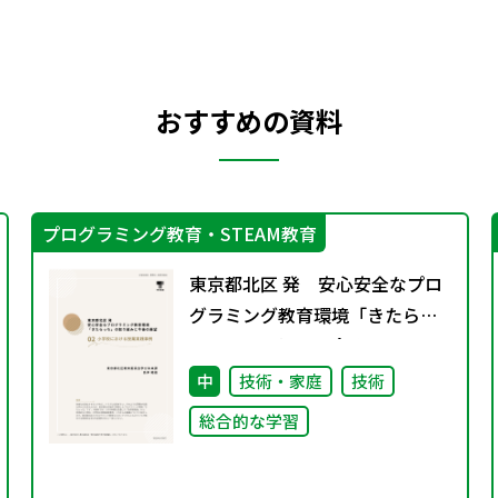
おすすめの資料
プログラミング教育・STEAM教育
東京都北区 発 安心安全なプロ
グラミング教育環境「きたらっ
ち」の取り組みと今後の展
望 02 小学校における授業
中
技術・家庭
技術
実践事例
総合的な学習