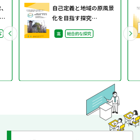
ま、
自己定義と地域の原風景
化を目指す探究
継
「Safari」①～10年の実
写
高
総合的な探究
た
践を通して見えてきたこ
と～