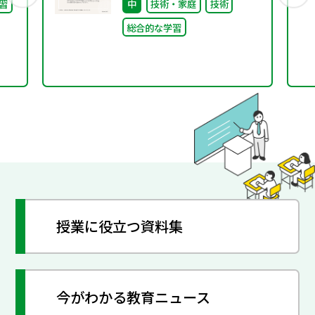
習
中
技術・家庭
技術
組みと今後の展望
総合的な学習
01「きたらっち」とは
授業に役立つ資料集
今がわかる教育ニュース