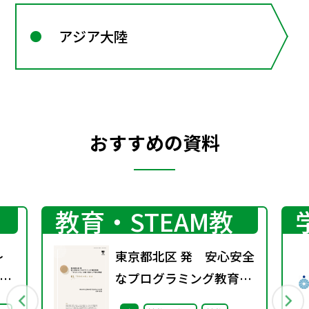
アジア大陸
おすすめの資料
プログラミング
教育・STEAM教
育
～
東京都北区 発 安心安全
身
なプログラミング教育環
境「きたらっち」の取り