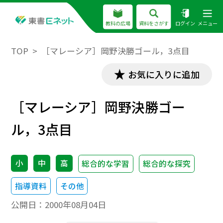
教科の広場
資料をさがす
ログイン
メニュー
TOP
［マレーシア］岡野決勝ゴール，3点目
お気に入りに追加
［マレーシア］岡野決勝ゴー
ル，3点目
小
中
高
総合的な学習
総合的な探究
指導資料
その他
公開日：
2000年08月04日