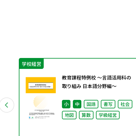
学校経営
ム
教育課程特例校 ～言語活用科の
ア
取り組み 日本語分野編～
小
中
国語
書写
社会
地図
算数
学級経営