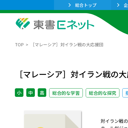
総合トップ
企
TOP
［マレーシア］対イラン戦の大応援団
［マレーシア］対イラン戦の大
小
中
高
総合的な学習
総合的な探究
対イラン戦の