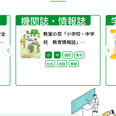
機関誌・情報誌
安全
教室の窓「小学校・中学
環
校 教育情報誌」
り
vol.75 2025年4月発行
小
中
国語
書写
望
社会
地図
算数
は