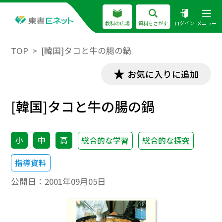
教科の広場
資料をさがす
ログイン
メニュー
TOP
[韓国]タコと牛の腸の鍋
お気に入りに追加
[韓国]タコと牛の腸の鍋
小
中
高
総合的な学習
総合的な探究
指導資料
公開日：
2001年09月05日