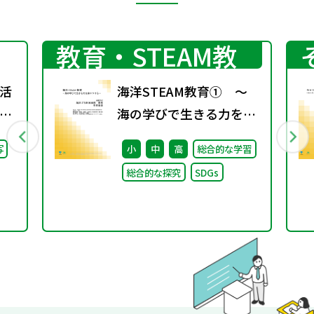
プログラミング
教育・STEAM教
育
活
海洋STEAM教育① ～
」
海の学びで生きる力を身
）子
につける～
写
小
中
高
総合的な学習
日
総合的な探究
SDGs