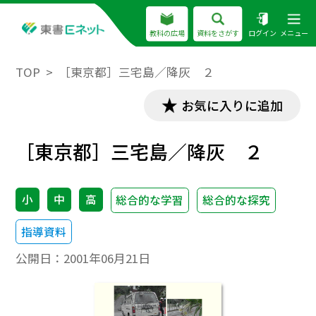
教科の広場
資料をさがす
ログイン
メニュー
TOP
［東京都］三宅島／降灰 ２
お気に入りに追加
［東京都］三宅島／降灰 ２
小
中
高
総合的な学習
総合的な探究
指導資料
公開日：
2001年06月21日