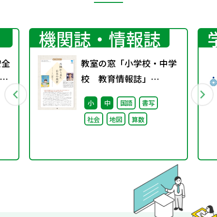
機関誌・情報誌
安全
教室の窓「小学校・中学
環
校 教育情報誌」
り
vol.76 2025年9月発行
小
中
国語
書写
望
社会
地図
算数
業