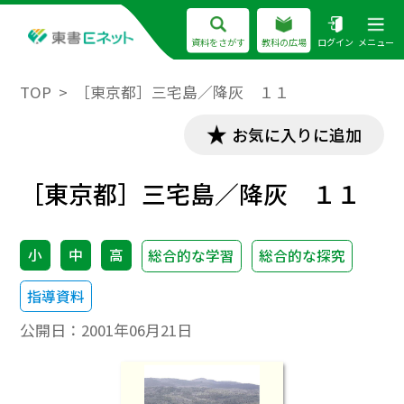
資料をさがす
教科の広場
ログイン
メニュー
TOP
［東京都］三宅島／降灰 １１
お気に入りに追加
［東京都］三宅島／降灰 １１
小
中
高
総合的な学習
総合的な探究
指導資料
公開日：
2001年06月21日