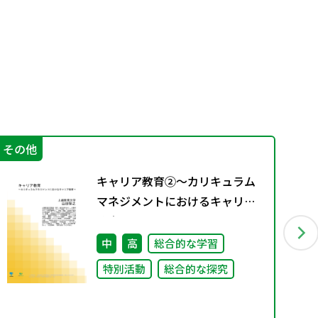
その他
学
キャリア教育②～カリキュラム
マネジメントにおけるキャリア
教育～
中
高
総合的な学習
特別活動
総合的な探究