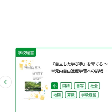
学校経営
プロ
『自立した学び手』を育てる ～
っ
単元内自由進度学習への挑戦
vol.3～
は
小
国語
書写
社会
地図
算数
学級経営