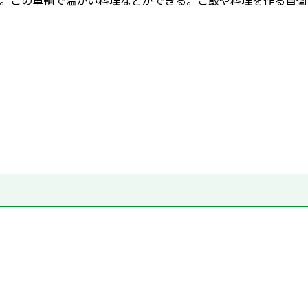
。この車輌で温かい料理などができる。ご飯や料理を作る自衛