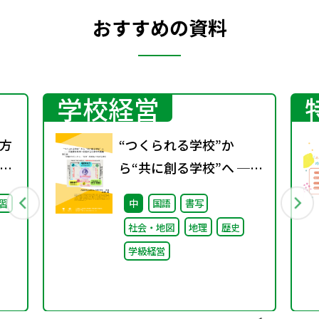
おすすめの資料
学校経営
方
“つくられる学校”か
却
ら“共に創る学校”へ ──
不確実な時代に応答する
習
中
国語
書写
小津中の実践 第三回
社会・地図
地理
歴史
「共創プロジェク
学級経営
ト」“好き”が社会とつな
がる学び