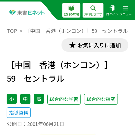
教科の広場
資料をさがす
ログイン
メニュー
TOP
［中国 香港（ホンコン）］59 セントラル
お気に入りに追加
［中国 香港（ホンコン）］
59 セントラル
小
中
高
総合的な学習
総合的な探究
指導資料
公開日：
2001年06月21日