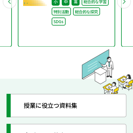
小
中
高
総合的な学習
特別活動
総合的な探究
SDGs
つな
授業に役立つ資料集