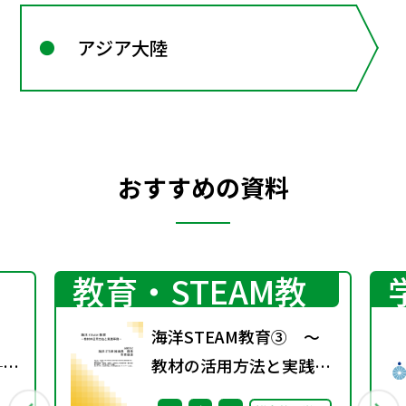
アジア大陸
おすすめの資料
プログラミング
教育・STEAM教
育
海洋STEAM教育③ ～
──
教材の活用方法と実践事
る
例～