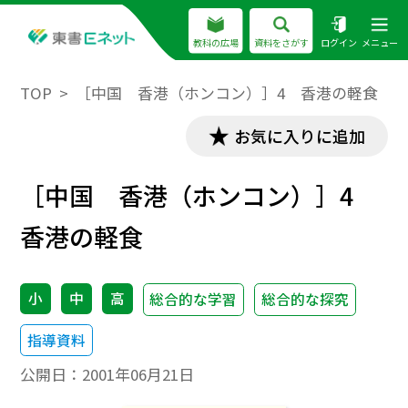
教科の広場
資料をさがす
ログイン
メニュー
TOP
［中国 香港（ホンコン）］4 香港の軽食
お気に入りに追加
［中国 香港（ホンコン）］4
香港の軽食
小
中
高
総合的な学習
総合的な探究
指導資料
公開日：
2001年06月21日