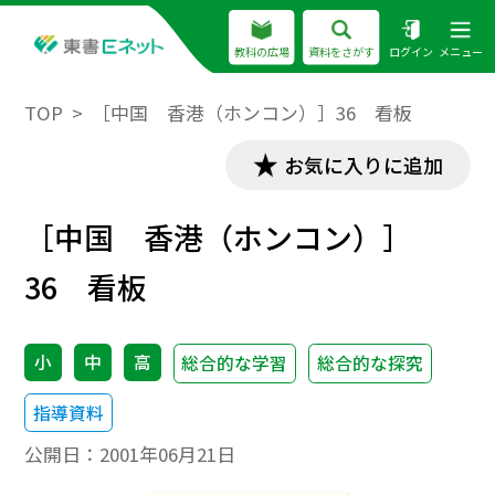
教科の広場
資料をさがす
ログイン
メニュー
TOP
［中国 香港（ホンコン）］36 看板
お気に入りに追加
［中国 香港（ホンコン）］
36 看板
小
中
高
総合的な学習
総合的な探究
指導資料
公開日：
2001年06月21日