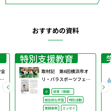
おすすめの資料
特別支援教育
安全
取材記 第6回横浜市オ
環
リ・パラスポーツフェス
り
ティバル
小
体育（保健）
望
総合的な学習
特別活動
業
実践事例
エッセイ