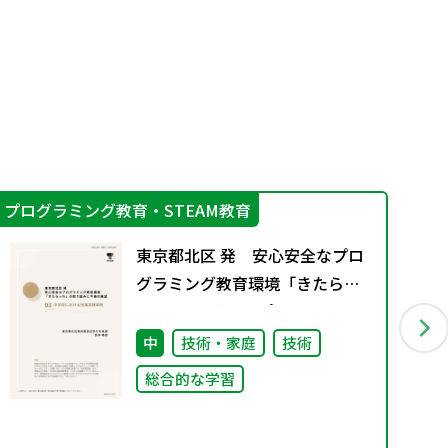
プログラミング教育・STEAM教育
学
東京都北区 発 安心安全なプロ
グラミング教育環境「きたらっ
ち」の取り組みと今後の展
望 03 中学校における授業
中
技術・家庭
技術
実践事例
総合的な学習