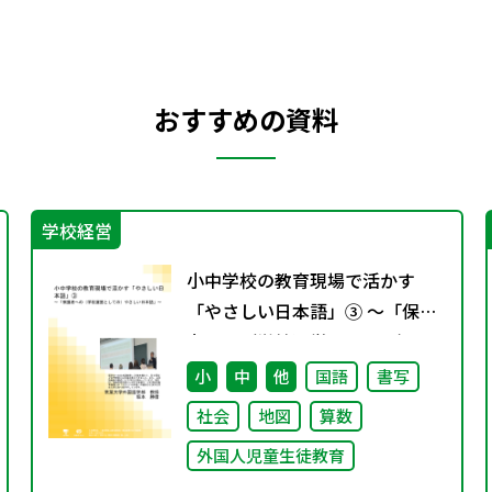
おすすめの資料
学校経営
小中学校の教育現場で活かす
「やさしい日本語」③ ～「保護
者への（学校運営としての）や
さしい日本語」～
小
中
他
国語
書写
社会
地図
算数
外国人児童生徒教育