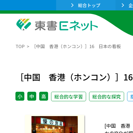
総合トップ
企
TOP
［中国 香港（ホンコン）］16 日本の看板
［中国 香港（ホンコン）］1
小
中
高
総合的な学習
総合的な探究
[中国 香港