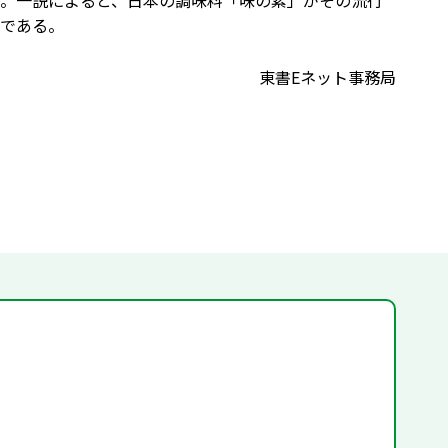
。一説によると、日本の調味料「味の素」がその流行
である。
東書Eネット事務局