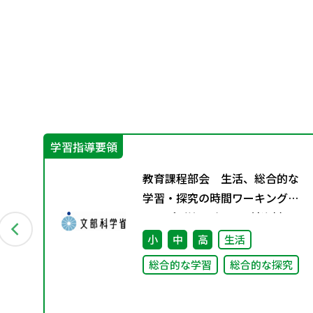
学習指導要領
教育課程部会 生活、総合的な
やさ
学習・探究の時間ワーキンググ
ループ（第3回） 配付資料
小
中
高
生活
総合的な学習
総合的な探究